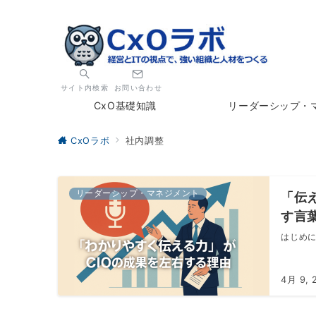
サイト内検索
お問い合わせ
CxO基礎知識
リーダーシップ・
CxOラボ
社内調整
リーダーシップ・マネジメント
「伝
す言
はじめに
4月 9, 