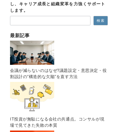
し、キャリア成長と組織変革を力強くサポート
します。
検索
最新記事
会議が減らないのはなぜ?議題設定・意思決定・役
割設計の”構造的な欠陥”を直す方法
IT投資が無駄になる会社の共通点。コンサルが現
場で見てきた失敗の本質