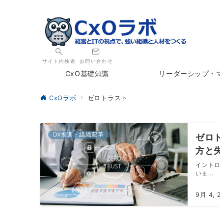
サイト内検索
お問い合わせ
CxO基礎知識
リーダーシップ・
CxOラボ
ゼロトラスト
DX推進・組織変革
ゼロ
方と
イント
いま...
9月 4, 