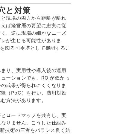
穴と対策
ドと現場の両方から距離が離れ
とえば経営層の要望に忠実に従
すく、逆に現場の細かなニーズ
ズレが生じる可能性がありま
適を図る司令塔として機能するこ
あまり、実用性や導入後の運用
ューションでも、ROIが低かっ
来の成果が得られにくくなりま
験（PoC）を行い、費用対効
込む方法があります。
署とロードマップを共有し、実
はなりません。こうした仕組み
最新技術の三者をバランス良く結