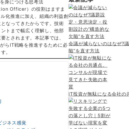
ion Officer）の役割はますま
タル化推進に加え、組織の利益創
欠となってきたからです。技術
メントまで幅広く理解し、他部
重要とされます。本記事では、
会議が減らないのはなぜ?
がらIT戦略を推進するために必
陥”を直す方法
ます。
IT投資が無駄になる会社
術
ビジネス感覚