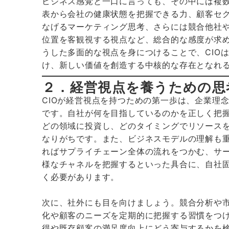
ビジネス感覚と一口に言っても、その中には複
表から会社の健康状態を把握できる力、顧客セ
なげるマーケティング思考、さらには競合他社
位置を客観視する視点など、総合的な感度が求め
うした多面的な視点を身につけることで、CIO
け、新しい価値を創造する中核的な存在となれ
２．経営視点を養うための思
CIOが経営視点を持つための第一歩は、企業理
です。自社が何を目指しているのかを正しく把握
どの領域に投資し、どのタイミングでリソース
なりがちです。また、ビジネスモデルの理解も
ればサプライチェーン全体の流れをつかむ、サ
様なチャネルを把握するといった具合に、自社
く必要があります。
次に、社外にも目を向けましょう。競合分析や
化や顧客のニーズを定期的に把握する習慣をつけ
得や既存顧客の満足度向上にどう寄与するかを