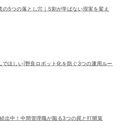
業の5つの落とし穴｜5割が学ばない現実を変え
んでほしい|野良ロボット化を防ぐ3つの運用ルー
が続出中！中間管理職が陥る3つの罠と打開策