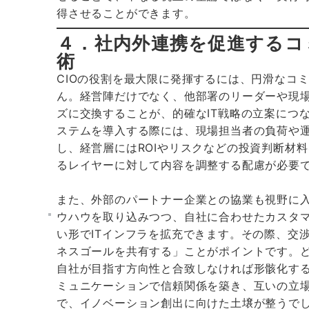
得させることができます。
４．社内外連携を促進するコ
術
CIOの役割を最大限に発揮するには、円滑なコ
ん。経営陣だけでなく、他部署のリーダーや現
ズに交換することが、的確なIT戦略の立案につ
ステムを導入する際には、現場担当者の負荷や
し、経営層にはROIやリスクなどの投資判断材
るレイヤーに対して内容を調整する配慮が必要
また、外部のパートナー企業との協業も視野に
ウハウを取り込みつつ、自社に合わせたカスタ
い形でITインフラを拡充できます。その際、交
ネスゴールを共有する」ことがポイントです。
自社が目指す方向性と合致しなければ形骸化す
ミュニケーションで信頼関係を築き、互いの立
で、イノベーション創出に向けた土壌が整うで