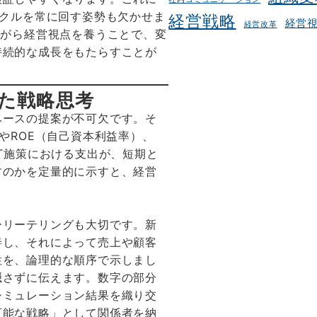
イクルを常に回す姿勢も欠かせま
経営戦略
経営
経営改革
ながら経営視点を養うことで、変
持続的な成長をもたらすことが
た戦略思考
ベースの提案が不可欠です。そ
やROE（自己資本利益率）、
IT施策における支出が、短期と
すのかを定量的に示すと、経営
ーリーテリングも大切です。新
善し、それによって売上や顧客
性を、論理的な順序で示しまし
隠さずに伝えます。数字の部分
シミュレーション結果を織り交
可能な戦略」として関係者を納