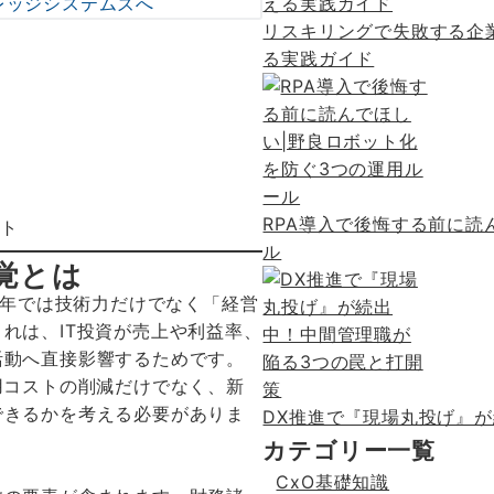
レッジシステムズへ
リスキリングで失敗する企
る実践ガイド
RPA導入で後悔する前に読
スト
ル
覚とは
近年では技術力だけでなく「経営
れは、IT投資が売上や利益率、
活動へ直接影響するためです。
用コストの削減だけでなく、新
できるかを考える必要がありま
DX推進で『現場丸投げ』
カテゴリー一覧
CxO基礎知識