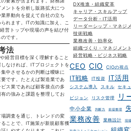
数の要素が含まれます。財務諸
DX推進・組織変革
グメントを分析し販路拡大につ
キャリア・スキルアップ
や業界動向を捉えて自社の立ち
データ分析・IT活用
られます。ITの知識に加え、こ
リーダーシップ・マネジ
は経営トップや現場の声を結び付
技術戦略
るのです。
業務改善・効率化
組織づくり・マネジメン
考法
経営戦略・ビジネス戦略
念や経営目標を深く理解すること
CIO
CEO
しなければ、ITプロジェクトを
CIOの視点
を集中させるかの判断は曖昧に
IT活用
IT戦略
IT投資
重要です。たとえば製造業であ
ービス業であれば顧客接点の多
システム導入
スキル
セキ
固有の強みと課題を整理してお
リ
ビジョン
リスク管理
中小企業
判断力
前提整理
市場調査を通じ、トレンドの変
業務改善
業務設計
現
ることで、IT施策が新規顧客獲
組織変
検証しやすくなります。これに
社内コミュニケーション