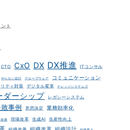
メント
ト
DX推進
DX
CxO
CTO
ITコンサル
コミュニケーション
やらない設計
グループウェア
ュリティ対策
デジタル変革
ナレッジシステムズ
ーダーシップ
レガシーシステム
失敗事例
業務効率化
意思決定
現場改革
生成AI
生産性向上
場改善
革
組織改革
組織設計
組織改善
組織風土