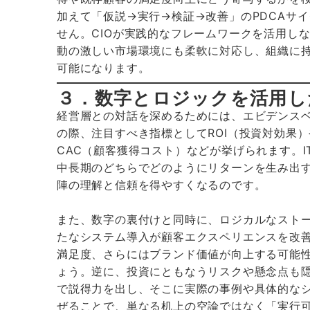
加えて「仮説→実行→検証→改善」のPDCAサ
せん。CIOが実践的なフレームワークを活用し
動の激しい市場環境にも柔軟に対応し、組織に
可能になります。
３．数字とロジックを活用し
経営層との対話を深めるためには、エビデンス
の際、注目すべき指標としてROI（投資対効果）
CAC（顧客獲得コスト）などが挙げられます。
中長期のどちらでどのようにリターンを生み出
陣の理解と信頼を得やすくなるのです。
また、数字の裏付けと同時に、ロジカルなスト
たなシステム導入が顧客エクスペリエンスを改
満足度、さらにはブランド価値が向上する可能
ょう。逆に、投資にともなうリスクや懸念点も
で説得力を出し、そこに実際の事例や具体的な
ぜることで、単なる机上の空論ではなく「実行